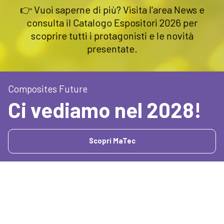
👉 Vuoi saperne di più? Visita l'area News e
consulta il Catalogo Espositori 2026 per
scoprire tutti i protagonisti e le novità
presentate.
Composites Future
Ci vediamo nel 2028!
Scopri MaTec