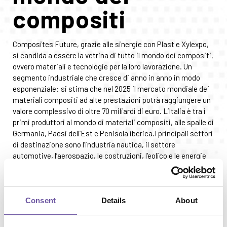
compositi
Composites Future, grazie alle sinergie con Plast e Xylexpo,
si candida a essere la vetrina di tutto il mondo dei compositi,
ovvero materiali e tecnologie per la loro lavorazione. Un
segmento industriale che cresce di anno in anno in modo
esponenziale: si stima che nel 2025 il mercato mondiale dei
materiali compositi ad alte prestazioni potrà raggiungere un
valore complessivo di oltre 70 miliardi di euro. L’Italia è tra i
primi produttori al mondo di materiali compositi, alle spalle di
Germania, Paesi dell’Est e Penisola iberica.I principali settori
di destinazione sono l’industria nautica, il settore
automotive, l’aerospazio, le costruzioni, l’eolico e le energie
alternative.I materiali compositi vengono utilizzati in
mercati estremamente dinamici, nei quali si prevede si
possano registrare tassi di crescita a due cifre nei prossimi
vent’anni: da qui la necessità di sperimentare nuove
Consent
Details
About
modalità di lavorazione ricorrendo a tecnologie “vicine”, come
quelle che saranno esposte a MaTec 2026 dal 9 al 12 giugno