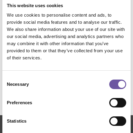
prossimo.
This website uses cookies
We use cookies to personalise content and ads, to
Alcuni settori d’applicazione
provide social media features and to analyse our traffic.
We also share information about your use of our site with
our social media, advertising and analytics partners who
Aerospaziale
Automotive
Costruzioni
may combine it with other information that you’ve
provided to them or that they’ve collected from your use
Eolico
Produzione-Stampa-Taglio
of their services.
Sport e Nautica
Tessuti
Consent
Necessary
Selection
Preferences
Statistics