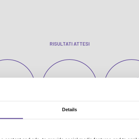
RISULTATI ATTESI
60mi
0mila
1.700
Visitato
Espositivi
Espositori
(30% Est
Details