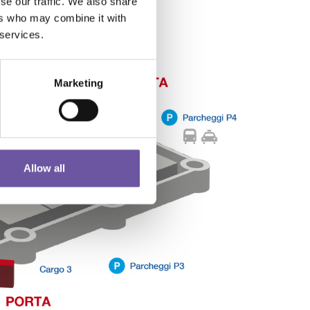
se our traffic. We also share
ers who may combine it with
 services.
Marketing
Allow all