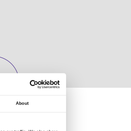
la
ri
ero)
About