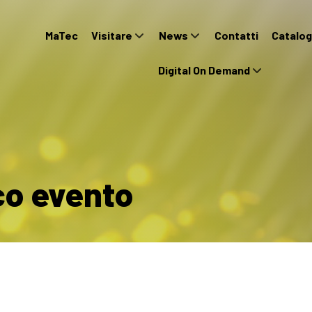
MaTec
Visitare
News
Contatti
Catalog
Digital On Demand
ico evento